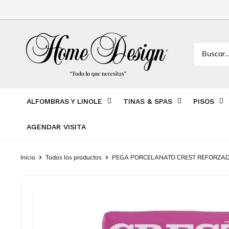
Ir
directamente
al
Home
contenido
Design
México
ALFOMBRAS Y LINOLE
TINAS & SPAS
PISOS
AGENDAR VISITA
Inicio
Todos los productos
PEGA PORCELANATO CREST REFORZADO