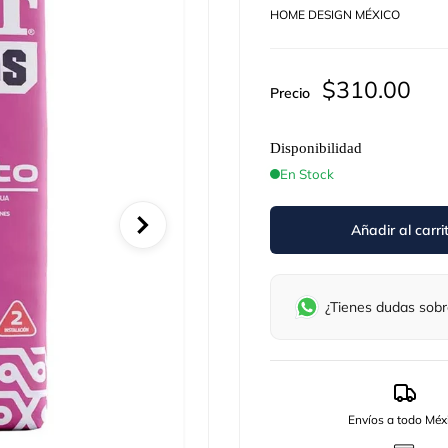
HOME DESIGN MÉXICO
Precio
$310.00
Precio
de
oferta
Disponibilidad
En Stock
Añadir al carri
¿Tienes dudas sobr
Envíos a todo Méx